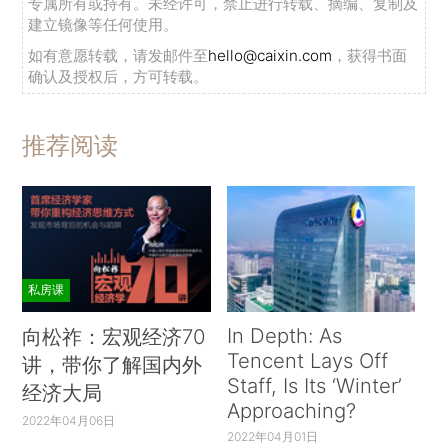
专属所有或持有。未经许可，禁止进行转载、摘编、复制及
建立镜像等任何使用。
如有意愿转载，请发邮件至
hello@caixin.com
，获得书面
确认及授权后，方可转载。
推荐阅读
私房课
In Depth: As
向松祚：宏观经济70
Tencent Lays Off
讲，带你了解国内外
Staff, Is Its ‘Winter’
经济大局
Approaching?
2022年04月06日
2022年04月01日