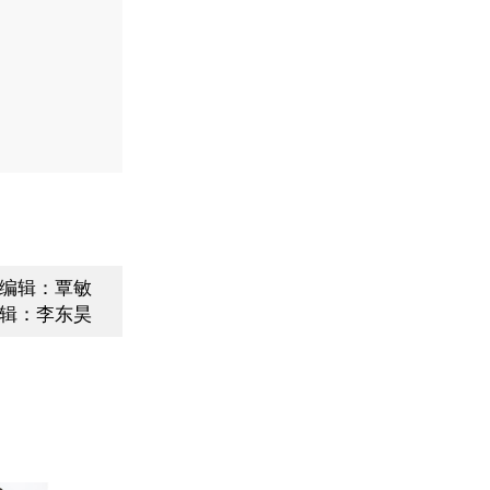
编辑：覃敏
辑：李东昊