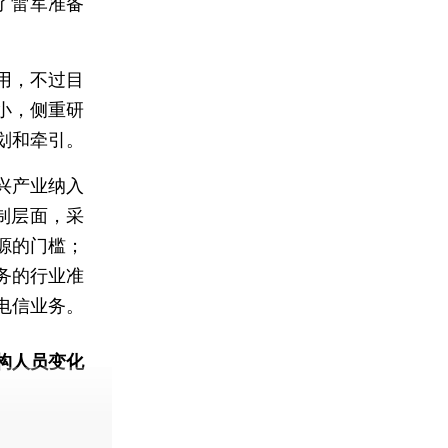
了雷军准备
用，不过目
小，侧重研
划和牵引。
兴产业纳入
制层面，采
源的门槛；
务的行业准
电信业务。
构人员变化