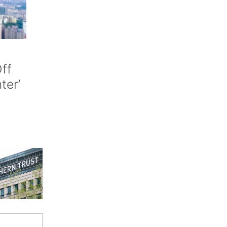
ff
nter’