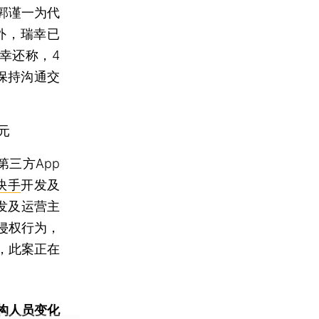
郭谨一为代
外，瑞幸已
幸还称，4
保持沟通交
元
三方App
快手
开发及
开发及运营主
侵权行为，
，此案正在
构人员变化