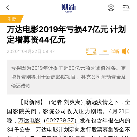
消费
万达电影2019年亏损47亿元 计划
定增募资44亿元
2020年04月22日 09:47
试听
T中
亏损因为2019年计提了近60亿元商誉减值准备。定
增募资则将用于新建影院项目、补充公司流动资金及
偿还借款
【财新网】（记者 刘爽爽）
新冠疫情之下，全
国影院关闭，影院公司收入压力剧增。4月21日
晚，
万达电影
（
002739.SZ
）发布包含年报在内的
34份公告。万达电影计划定向发行股票募集资金不