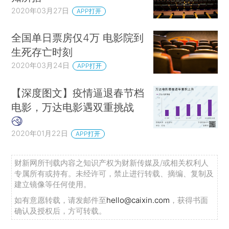
2020年03月27日
APP打开
全国单日票房仅4万 电影院到
生死存亡时刻
2020年03月24日
APP打开
【深度图文】疫情逼退春节档
电影，万达电影遇双重挑战
2020年01月22日
APP打开
财新网所刊载内容之知识产权为财新传媒及/或相关权利人
专属所有或持有。未经许可，禁止进行转载、摘编、复制及
建立镜像等任何使用。
如有意愿转载，请发邮件至
hello@caixin.com
，获得书面
确认及授权后，方可转载。