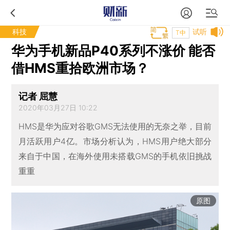
科技
试听
T中
华为手机新品P40系列不涨价 能否
借HMS重拾欧洲市场？
记者 屈慧
2020年03月27日 10:22
HMS是华为应对谷歌GMS无法使用的无奈之举，目前
月活跃用户4亿。市场分析认为，HMS用户绝大部分
来自于中国，在海外使用未搭载GMS的手机依旧挑战
重重
原图