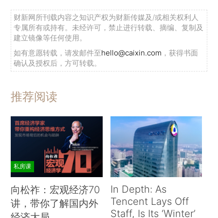
财新网所刊载内容之知识产权为财新传媒及/或相关权利人
专属所有或持有。未经许可，禁止进行转载、摘编、复制及
建立镜像等任何使用。
如有意愿转载，请发邮件至
hello@caixin.com
，获得书面
确认及授权后，方可转载。
推荐阅读
私房课
In Depth: As
向松祚：宏观经济70
Tencent Lays Off
讲，带你了解国内外
Staff, Is Its ‘Winter’
经济大局