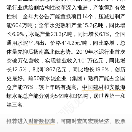
泥行业供给侧结构性改革深入推进，产能得到有效
控制，全年共公告产能置换项目14个，压减过剩产
能604万吨；全年水泥熟料产量15.2亿吨，同比增
长6.9%，水泥产量23.3亿吨，同比增长6.1%。全国
通用水泥平均出厂价格414.2元/吨，同比略增，总
体呈先抑后扬南高北低态势。2019年水泥行业首次
突破万亿营收，实现营业收入1.01万亿元，同比增
长12.5%，利润1867亿元，同比增长19.6%，创历
史最好。前50家水泥企业（集团）熟料产能占全国
总产能76%，较上年略有提高。
中国建材
和
安徽海
螺水泥
总产能分别为5亿吨和3亿吨，居世界第一和
第三名。
推荐进入
财新数据库
，可随时查阅宏观经济、股票
债券、公司人物，财经数据尽在掌握。