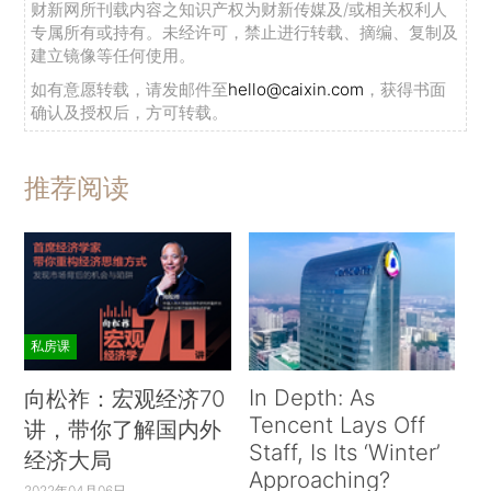
财新网所刊载内容之知识产权为财新传媒及/或相关权利人
专属所有或持有。未经许可，禁止进行转载、摘编、复制及
建立镜像等任何使用。
如有意愿转载，请发邮件至
hello@caixin.com
，获得书面
确认及授权后，方可转载。
推荐阅读
私房课
In Depth: As
向松祚：宏观经济70
Tencent Lays Off
讲，带你了解国内外
Staff, Is Its ‘Winter’
经济大局
Approaching?
2022年04月06日