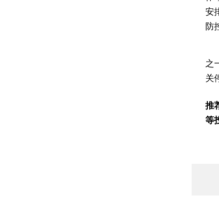
安
防
财
之
关
推
等
财