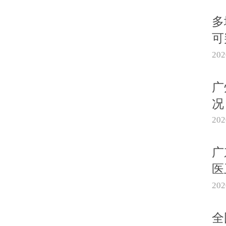
多
可
20
广
况
20
广
医
20
全