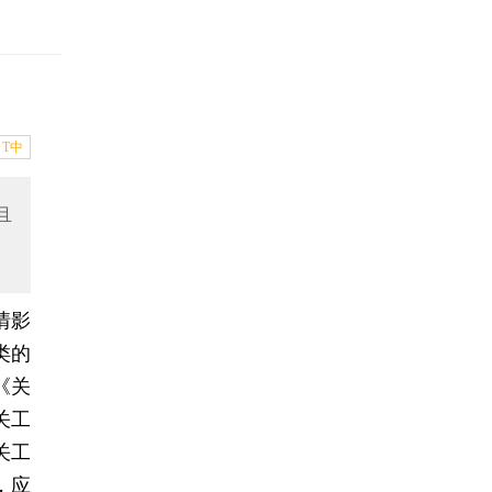
T中
且
情影
类的
《关
关工
关工
，应