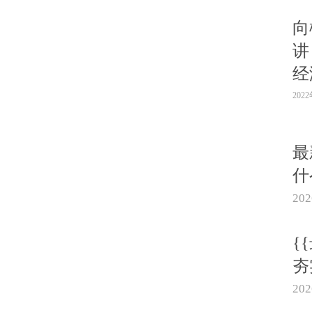
向
讲
经
202
最
什
20
{
夯
20