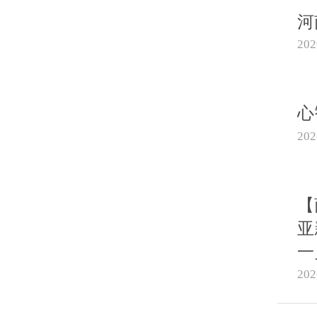
河
20
心
20
【
亚
一
20