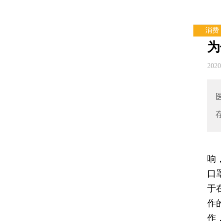
消费
为
202
响
口
于
作
作