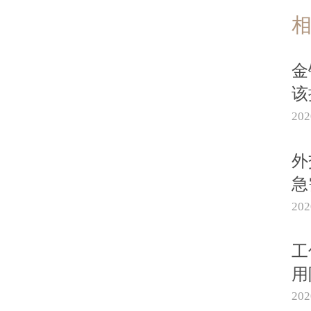
金
该
20
外
急
20
工
用
20