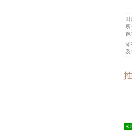
财
所
像
如
及
私