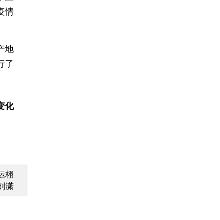
疫情
产地
行了
变化
运栩
刘潇