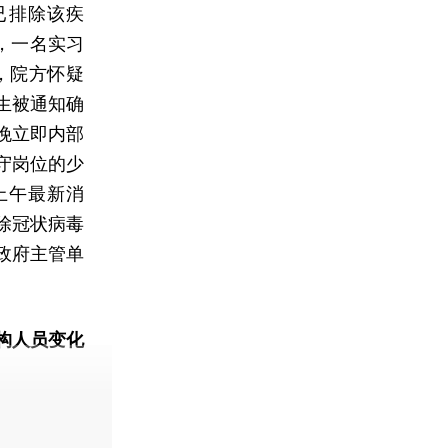
已排除该疾
，一名实习
，院方怀疑
生被通知确
晚立即内部
守岗位的少
上午最新消
除冠状病毒
政府主管单
构人员变化
动态