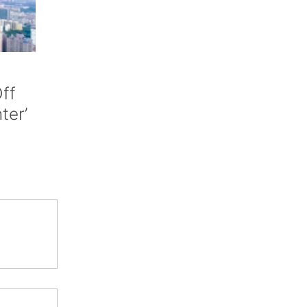
ff
nter’