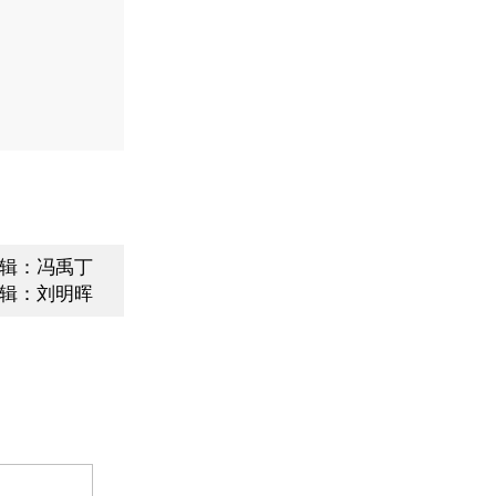
辑：冯禹丁
辑：刘明晖