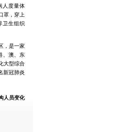
病人度量体
口罩，穿上
界卫生组织
区，是一家
港、澳、东
化大型综合
名新冠肺炎
构人员变化
动态