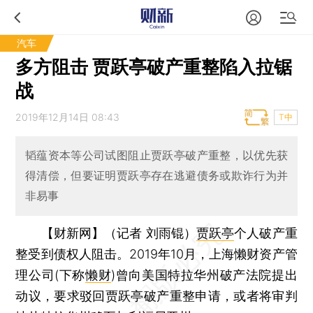
汽车
多方阻击 贾跃亭破产重整陷入拉锯
战
2019年12月14日 08:43
T中
韬蕴资本等公司试图阻止贾跃亭破产重整，以优先获
得清偿，但要证明贾跃亭存在逃避债务或欺诈行为并
非易事
【财新网】（记者 刘雨锟）
贾跃亭
个人破产重
整受到债权人阻击。2019年10月，上海懒财资产管
理公司(下称
懒财
)曾向美国特拉华州破产法院提出
动议，要求驳回贾跃亭破产重整申请，或者将审判