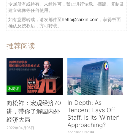
专属所有或持有。未经许可，禁止进行转载、摘编、复制及
建立镜像等任何使用。
如有意愿转载，请发邮件至
hello@caixin.com
，获得书面
确认及授权后，方可转载。
推荐阅读
私房课
In Depth: As
向松祚：宏观经济70
Tencent Lays Off
讲，带你了解国内外
Staff, Is Its ‘Winter’
经济大局
Approaching?
2022年04月06日
2022年04月01日