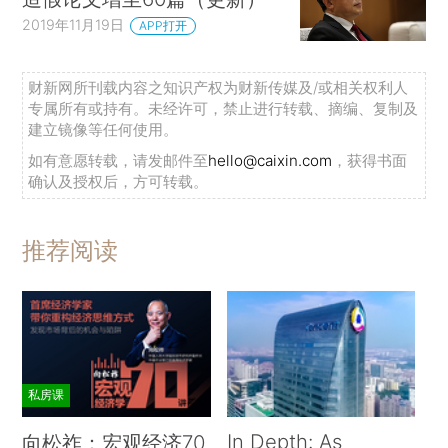
2019年11月19日
APP打开
财新网所刊载内容之知识产权为财新传媒及/或相关权利人
专属所有或持有。未经许可，禁止进行转载、摘编、复制及
建立镜像等任何使用。
如有意愿转载，请发邮件至
hello@caixin.com
，获得书面
确认及授权后，方可转载。
推荐阅读
私房课
In Depth: As
向松祚：宏观经济70