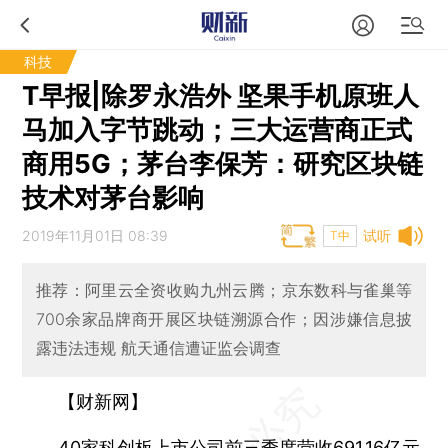
科技
T早报|除罗永浩外 坚果手机原班人
马加入字节跳动；三大运营商正式
商用5G；茅台李保芳：研究区块链
技术对茅台影响
2019年11月01日 08:39
试听
T中
推荐：阿里云全资收购九州云腾；京东数科与雀巢等
700余家品牌商开展区块链溯源合作；因涉嫌信息披
露违法违规 航天通信遭证监会调查
【财新网】
40家科创板上市公司前三季度营收691.16亿元