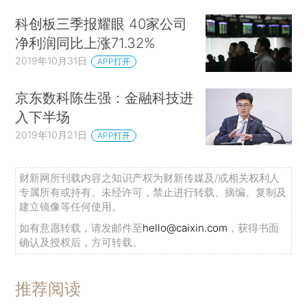
科创板三季报耀眼 40家公司
净利润同比上涨71.32%
2019年10月31日
APP打开
京东数科陈生强：金融科技进
入下半场
2019年10月21日
APP打开
财新网所刊载内容之知识产权为财新传媒及/或相关权利人
专属所有或持有。未经许可，禁止进行转载、摘编、复制及
建立镜像等任何使用。
如有意愿转载，请发邮件至
hello@caixin.com
，获得书面
确认及授权后，方可转载。
推荐阅读