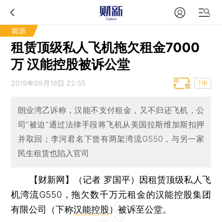
能源
租赁顶级私人飞机拖欠租金7000
万 汉能控股被诉公堂
2019年09月18日 22:55
T中
朗业湾乙诉称，汉能不支付租金，又不归还飞机，公
司“被迫”通过法律手段将飞机从美国拉斯维加斯扣押
并取回；李河君名下曾有两架湾流G550，与另一家
民生租赁也陷入官司
【财新网】（记者 罗国平）
因租赁顶级私人飞
机湾流G550，拖欠数千万元租金的汉能控股集团
有限公司（下称
汉能控股
）被诉至公堂。