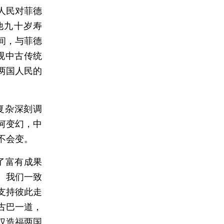
人民对菲德
他九十岁寿
间，与菲德
视中古传统
两国人民的
复杂深刻调
何变幻，中
不会变。
了富有成果
。我们一致
支持彼此走
古巴一道，
仅造福两国