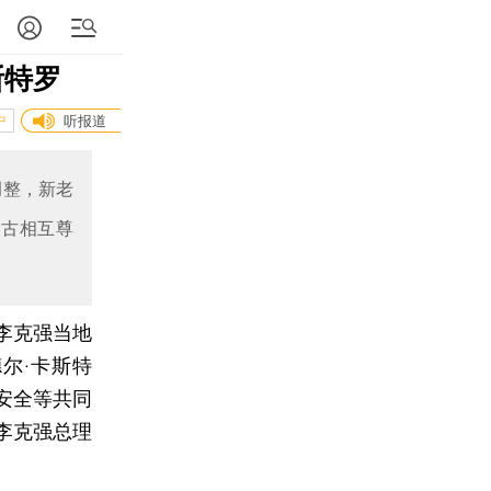
斯特罗
中
听报道
调整，新老
中古相互尊
李克强当地
尔·卡斯特
安全等共同
李克强总理