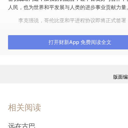
人民，也为世界和平发展与人类的进步事业贡献力量
李克强说，哥伦比亚和平进程协议即将正式签署
与发展具有里程碑式意义，也向全世界发出了维护和
定的强烈积极信号。古巴在有关进程中发挥了关键性
打开财新App 免费阅读全文
·卡斯特罗主席亲赴哥伦比亚见证这一历史性时刻，
的国际责任担当，中方表示高度赞赏。
菲德尔·卡斯特罗祝贺李克强总理访古取得圆满
示，古中拥有深厚友谊。两国建交50多年来，中国
版面编
覆地的变化，我很高兴看到中国取得的发展，中国人
屈的精神值得钦佩。当今世界形势复杂多变，古巴愿
世界和平，加强交流合作。
相关阅读
菲德尔·卡斯特罗说，古巴高度重视农业生产，
业非常发达，粮食生产能够满足本国需求，并在越来
远在古巴