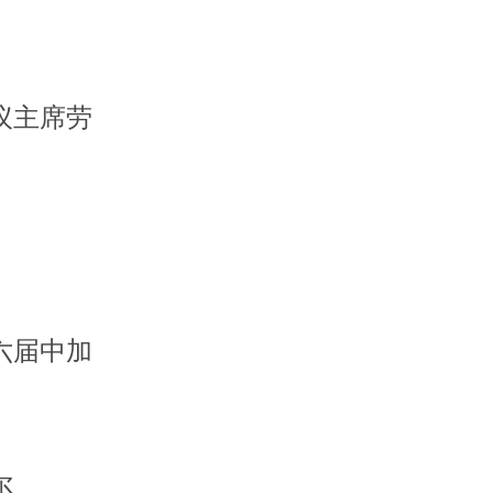
议主席劳
六届中加
尔