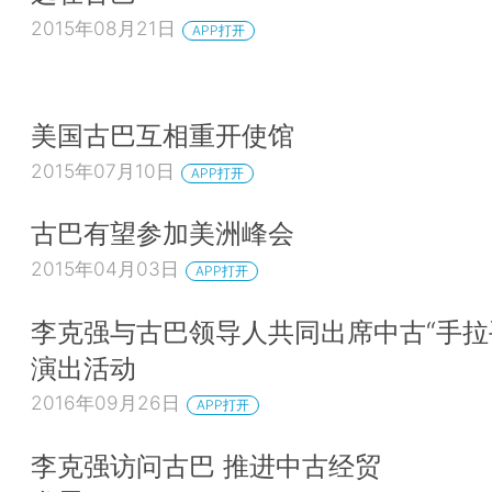
其他国家的先进农业技术，开展更多合作。我们特别
2015年08月21日
APP打开
强年轻人的教育，提高生产水平。希望在农业现代化
加强交流，实现合作共赢。
美国古巴互相重开使馆
会见结束后，菲德尔·卡斯特罗专程陪同李克强
外种植园。园中种植了多种经济作物，郁郁葱葱。李
2015年07月10日
APP打开
问了各种作物的种植技术、经济价值等情况，菲德尔
古巴有望参加美洲峰会
如数家珍，介绍了有关情况。宾主双方且谈且行，在
系与合作时，李克强与菲德尔·卡斯特罗多次四手紧
2015年04月03日
APP打开
方亲切话别后，菲德尔·卡斯特罗目送李克强总理
李克强与古巴领导人共同出席中古“手拉
离。（记者张正富 刘彬）
演出活动
2016年09月26日
APP打开
李克强访问古巴 推进中古经贸