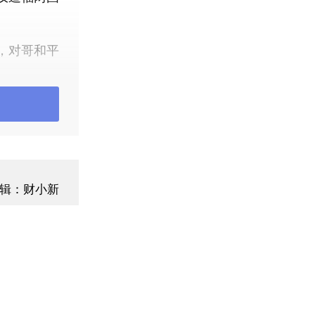
。
，对哥和平
平、促进稳
作用，劳尔
体现了古巴
成功。他表
发生了翻天
辑：财小新
民勤劳和不
同中国维护
其中蔗糖产
越多地学习