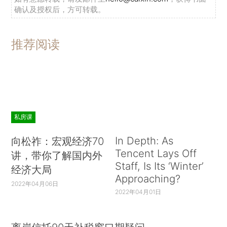
年经济社会发展主要目标任务，让经济保持中高速
确认及授权后，方可转载。
增长、迈向中高端水平。
李克强表示，中国正在全面推进依法治国，包
推荐阅读
括借鉴国际通行做法，建立健全各领域法律法规，
同时继续推动简政放权、放管结合、优化服务等改
革，加大知识产权保护力度，营造更加公平的市场
环境和不断改善的法制环境。今后无论发展到什么
阶段，中国都将坚定不移扩大开放，对外开放的大
私房课
门只会越开越大，利用外资政策只会越来越规范、
In Depth: As
向松祚：宏观经济70
友好、透明。我们欢迎包括加拿大在内的各国工商
Tencent Lays Off
讲，带你了解国内外
界人士抓住机遇，深化对华合作，实现更加广泛的
Staff, Is Its ‘Winter’
经济大局
互利共赢。
Approaching?
2022年04月06日
2022年04月01日
特鲁多表示，加中总理频繁互访，坦诚对话，
达成众多务实成果，表明双方完全可以通过对话促