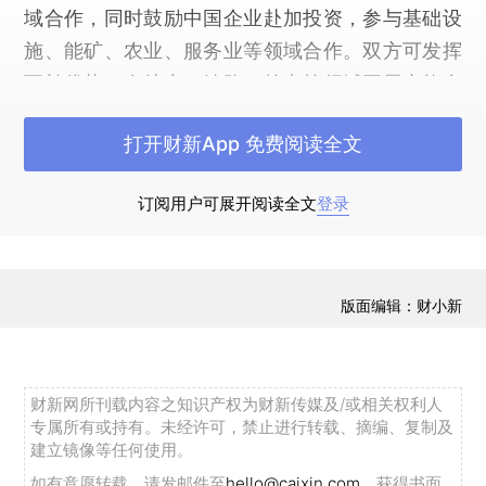
域合作，同时鼓励中国企业赴加投资，参与基础设
施、能矿、农业、服务业等领域合作。双方可发挥
互补优势，在航空、铁路、核电等领域开展产能合
作，将中国高性价比的产能同加拿大先进技术结合
打开财新App 免费阅读全文
起来，增强国际竞争力，拓展第三方合作，实现多
赢。希望加方放宽对华高科技出口，支持双方企业
订阅用户可展开阅读全文
登录
按照市场化原则和商业惯例开展国际合作。
李克强强调，当前全球经济复苏乏力，不确定
性因素增多。面对较大的经济下行压力，中国创新
版面编辑：财小新
宏观调控方式，着力推进结构性改革尤其是供给侧
结构性改革，实施创新驱动发展战略，推动大众创
业、万众创新，积极培育新动能，改造提升传统动
财新网所刊载内容之知识产权为财新传媒及/或相关权利人
能，使中国经济在加快转型升级中平稳增长，增速
专属所有或持有。未经许可，禁止进行转载、摘编、复制及
建立镜像等任何使用。
在世界主要经济体中位居前列。我们有能力实现全
如有意愿转载，请发邮件至
hello@caixin.com
，获得书面