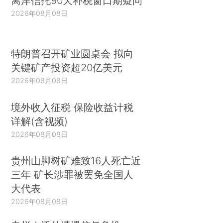
离岸信托90天补税窗口期疑问
进合作。双方将继续保持密切联系，共同努力使加
2026年08月08日
中关系重回稳定健康的发展轨道。加方期待继续发
展和深化同中国的真诚伙伴关系，携手推进加中合
作，使两国关系在新时期取得更多互利共赢的成
特朗普召开矿业圆桌会 拟向
果，更好造福两国人民。（完）
关键矿产投资超20亿美元
2026年08月08日
境外收入征税 保险收益计税
详解(含视频)
2026年08月08日
贵州山脚树矿难致16人死亡近
三年 矿长涉罪被罢免全国人
大代表
2026年08月08日