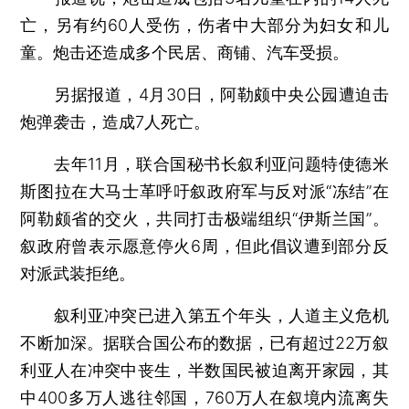
亡，另有约60人受伤，伤者中大部分为妇女和儿
童。炮击还造成多个民居、商铺、汽车受损。
另据报道，4月30日，阿勒颇中央公园遭迫击
炮弹袭击，造成7人死亡。
去年11月，联合国秘书长叙利亚问题特使德米
斯图拉在大马士革呼吁叙政府军与反对派“冻结”在
阿勒颇省的交火，共同打击极端组织“伊斯兰国”。
叙政府曾表示愿意停火6周，但此倡议遭到部分反
对派武装拒绝。
叙利亚冲突已进入第五个年头，人道主义危机
不断加深。据联合国公布的数据，已有超过22万叙
利亚人在冲突中丧生，半数国民被迫离开家园，其
中400多万人逃往邻国，760万人在叙境内流离失