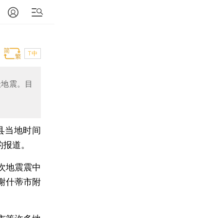
T中
级地震。目
县当地时间
的报道。
次地震震中
谢什蒂市附