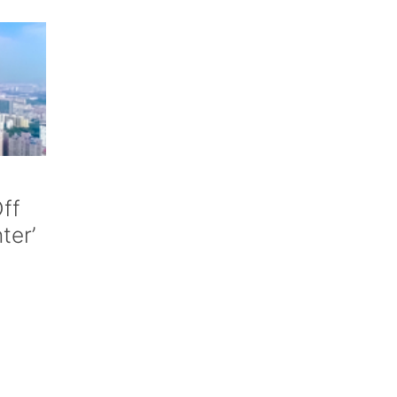
ff
nter’