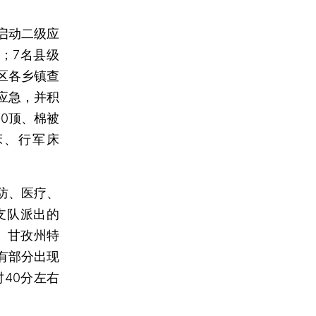
启动二级应
；7名县级
区各乡镇查
应急，并积
0顶、棉被
0床、行军床
防、医疗、
支队派出的
。甘孜州特
有部分出现
40分左右