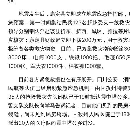
作。
地震发生后，康定县立即成立地震应急指挥部，
急预案，第一时间集结民兵125名赶赴受灾一线救灾
领导分别带队奔赴该县折东、折西、城区、雅拉等片
灾核灾；康定县财政局立即下拨200万元，用于救灾
极筹备各类救灾物资。目前，已筹集救灾物资帐篷30
3000床，电筒1000支，铁锹1000把、毛毯65
1000张、军大衣1000件，棉衣裤1000套。
目前各方紧急救援也在有序展开。四川公安、消
民航等队伍已经启动紧急应急机制：由甘孜州特警
35人的抢险救灾先头部队已于19时抵达震中塔公乡
警支队支队长向学马告诉记者，目前他们见到的民房
裂缝，尚未见到民房垮塌。甘孜州人民医院已于18时
派出20人的医疗队向震中塔公乡进发。