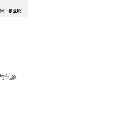
辑：杨业欣
与气象