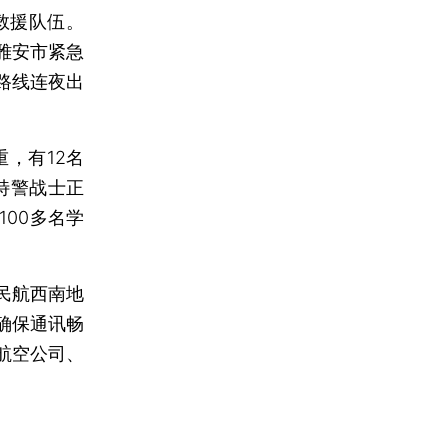
救援队伍。
雅安市紧急
路线连夜出
，有12名
特警战士正
00多名学
民航西南地
确保通讯畅
航空公司、