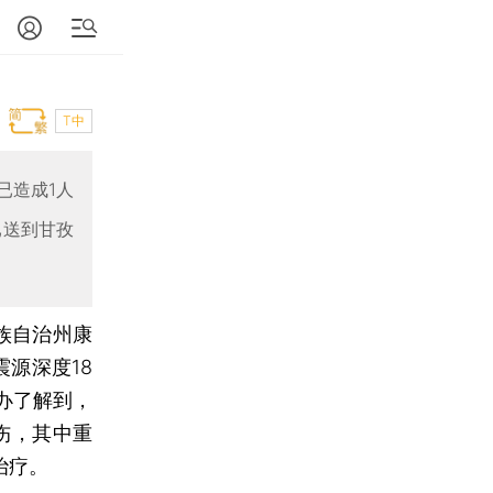
T中
已造成1人
已送到甘孜
族自治州康
震源深度18
办了解到，
受伤，其中重
治疗。