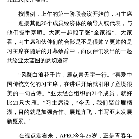
按惯例，上午的第一阶段会议开始前，习主席
一一迎接其他20个成员经济体的领导人或代表，与
他们握手寒暄。大家一起照了张“全家福”。大家
看，习主席和伙伴们的合影是不是很帅？更帅的是
习主席在随后的开幕致辞中，向伙伴们发出的一起
共绘亚太蓝图的恳切邀请——
“风翻白浪花千片，雁点青天字一行。”喜爱中
国传统文化的习主席，在讲话开始就引用了意境很
美的一句古诗。“亚太经合组织的21个成员，就好
比21只大雁。”习主席说，“今天，我们聚首雁栖
湖，目的就是加强合作、展翅齐飞，书写亚太发展
新愿景。”
在视点君看来，APEC今年25岁，正是青春年