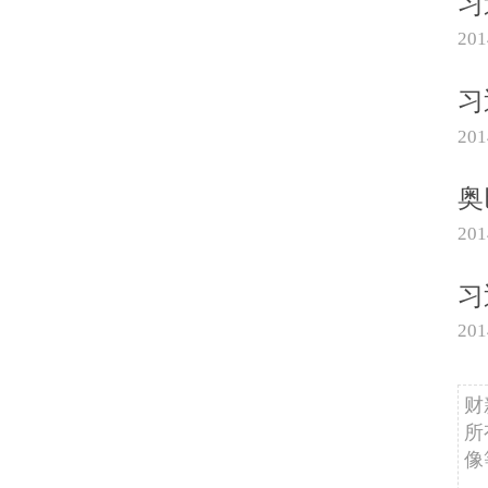
习
20
习
20
奥
20
习
20
财
所
像