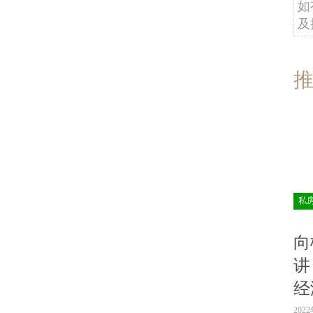
如
及
私
向
讲
经
202