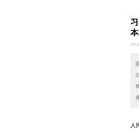
习
本
201
人