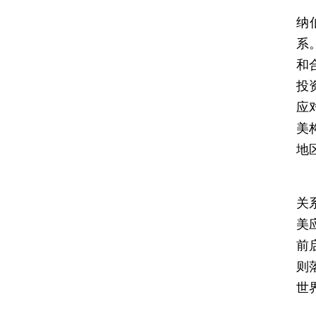
会
纳
系
和
投
应
美
地
习
关
美
前
则
世