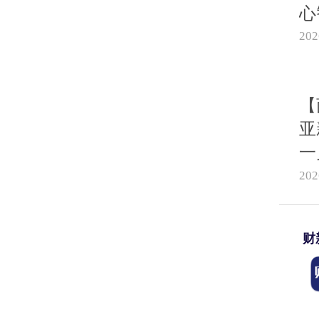
心
20
【
亚
一
20
财