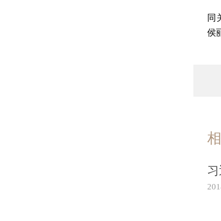
两
同
侯
习
20