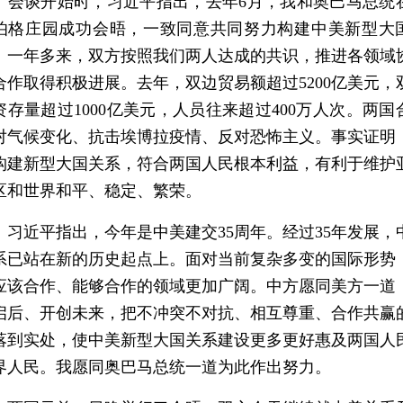
谈开始时，习近平指出，去年6月，我和奥巴马总统
伯格庄园成功会晤，一致同意共同努力构建中美新型大
。一年多来，双方按照我们两人达成的共识，推进各领域
合作取得积极进展。去年，双边贸易额超过5200亿美元，
资存量超过1000亿美元，人员往来超过400万人次。两国
对气候变化、抗击埃博拉疫情、反对恐怖主义。事实证明
构建新型大国关系，符合两国人民根本利益，有利于维护
区和世界和平、稳定、繁荣。
近平指出，今年是中美建交35周年。经过35年发展，
系已站在新的历史起点上。面对当前复杂多变的国际形势
应该合作、能够合作的领域更加广阔。中方愿同美方一道
启后、开创未来，把不冲突不对抗、相互尊重、合作共赢
落到实处，使中美新型大国关系建设更多更好惠及两国人
界人民。我愿同奥巴马总统一道为此作出努力。