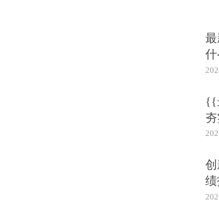
最
什
20
{
夯
20
创
绩
20