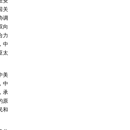
在安
国关
协调
双向
合力
，中
亚太
中美
，中
，承
的原
民和