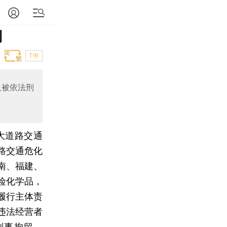
制
T中
人被依法刑
大道路交通
路交通危化
南、福建、
险化学品，
履行主体责
违法经营者
刑事拘留。