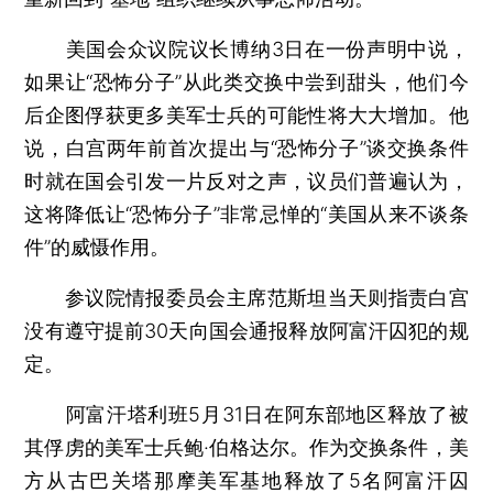
美国会众议院议长博纳3日在一份声明中说，
如果让“恐怖分子”从此类交换中尝到甜头，他们今
后企图俘获更多美军士兵的可能性将大大增加。他
说，白宫两年前首次提出与“恐怖分子”谈交换条件
时就在国会引发一片反对之声，议员们普遍认为，
这将降低让“恐怖分子”非常忌惮的“美国从来不谈条
件”的威慑作用。
参议院情报委员会主席范斯坦当天则指责白宫
没有遵守提前30天向国会通报释放阿富汗囚犯的规
定。
阿富汗塔利班5月31日在阿东部地区释放了被
其俘虏的美军士兵鲍·伯格达尔。作为交换条件，美
方从古巴关塔那摩美军基地释放了5名阿富汗囚