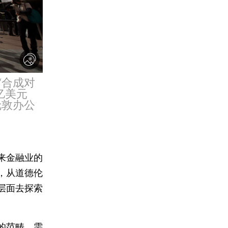
“合成对
亿美元
伦敦办公
来金融业的
，从道德伦
层面去探索
的范畴，需