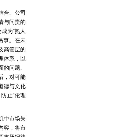
结合。公司
情与问责的
成为“熟人
易事。在未
及高管层的
理体系，以
面的问题。
后，对可能
道德与文化
防止“伦理
机中市场失
内容，将市
挥市场纪律