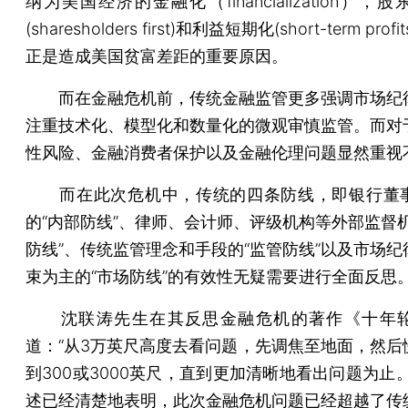
纳为美国经济的金融化（financialization），
(sharesholders first)和利益短期化(short-term pro
正是造成美国贫富差距的重要原因。
而在金融危机前，传统金融监管更多强调市场纪
注重技术化、模型化和数量化的微观审慎监管。而对
性风险、金融消费者保护以及金融伦理问题显然重视
而在此次危机中，传统的四条防线，即银行董
的“内部防线”、律师、会计师、评级机构等外部监督机
防线”、传统监管理念和手段的“监管防线”以及市场纪
束为主的“市场防线”的有效性无疑需要进行全面反思
沈联涛先生在其反思金融危机的著作《十年轮
道：“从3万英尺高度去看问题，先调焦至地面，然后
到300或3000英尺，直到更加清晰地看出问题为止
述已经清楚地表明，此次金融危机问题已经超越了传