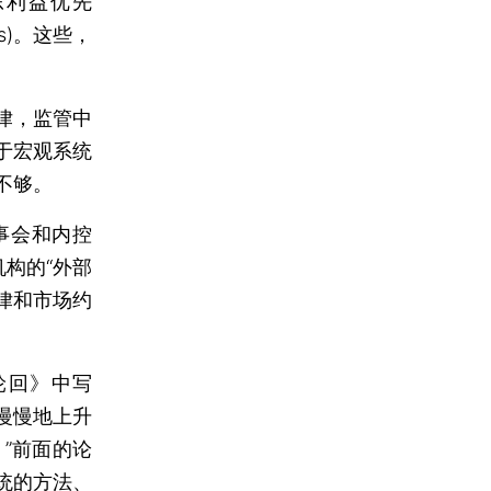
股东利益优先
fits)。这些，
律，监管中
于宏观系统
不够。
事会和内控
构的“外部
律和市场约
。
回》中写
慢慢地上升
。”前面的论
统的方法、