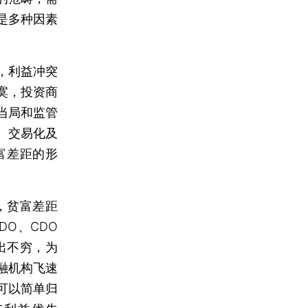
是多种因素
，利益冲突
寞，投资商
当局和监管
、交易化及
富差距的形
，贫富差距
O、CDO
出不穷，为
融机构飞速
可以简单归