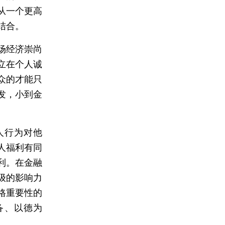
从一个更高
结合。
场经济崇尚
立在个人诚
众的才能只
发，小到金
人行为对他
人福利有同
利。在金融
级的影响力
格重要性的
备、以德为