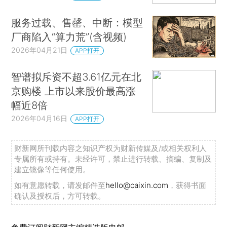
服务过载、售罄、中断：模型
厂商陷入“算力荒”(含视频)
2026年04月21日
APP打开
智谱拟斥资不超3.61亿元在北
京购楼 上市以来股价最高涨
幅近8倍
2026年04月16日
APP打开
财新网所刊载内容之知识产权为财新传媒及/或相关权利人
专属所有或持有。未经许可，禁止进行转载、摘编、复制及
建立镜像等任何使用。
如有意愿转载，请发邮件至
hello@caixin.com
，获得书面
确认及授权后，方可转载。