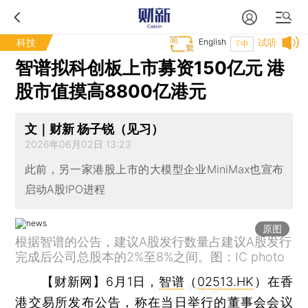
科技
English
试听
T中
智谱拟科创板上市募资150亿元 港
股市值摸高8800亿港元
文｜财新 杨子锐（见习）
2026年06月02日 13:23
此前，另一家港股上市的大模型企业MiniMax也宣布
启动A股IPO进程
原图
根据智谱的公告，建议A股发行数量占建议A股发行
完成后公司总股本的2%至8%之间。图：IC photo
【财新网】
6月1日，
智谱
（
02513.HK
）在香
港交易所发布公告，称在当日举行的董事会会议