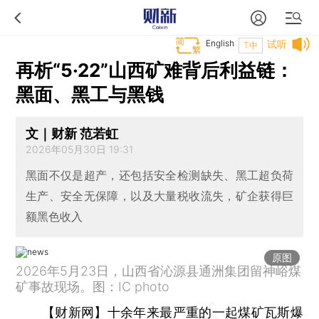
English
试听
T中
再析“5·22”山西矿难背后利益链：
黑面、黑工与黑钱
文｜财新 范若虹
2026年05月30日 19:31
黑面不仅是超产，还包括安全检测缺失、黑工超负荷
生产、安全无保障，以及大量税收流失，矿企获得巨
额黑色收入
原图
2026年5月23日，山西省沁源县通洲集团留神峪煤
矿事故现场。图：IC photo
【财新网】
十余年来最严重的一起煤矿瓦斯爆