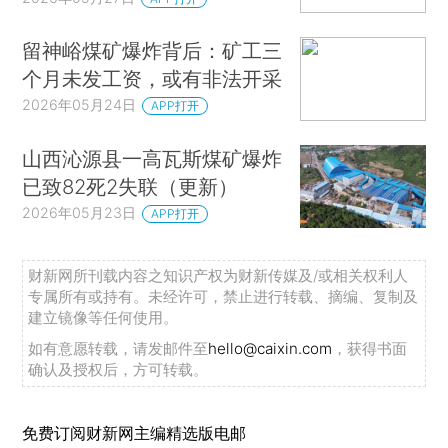
留神峪煤矿爆炸背后：矿工三
个月未发工资，或有非法开采
2026年05月24日
APP打开
山西沁源县一高瓦斯煤矿爆炸
已致82死2失联（更新）
2026年05月23日
APP打开
财新网所刊载内容之知识产权为财新传媒及/或相关权利人
专属所有或持有。未经许可，禁止进行转载、摘编、复制及
建立镜像等任何使用。
如有意愿转载，请发邮件至
hello@caixin.com
，获得书面
确认及授权后，方可转载。
免费订阅财新网主编精选版电邮