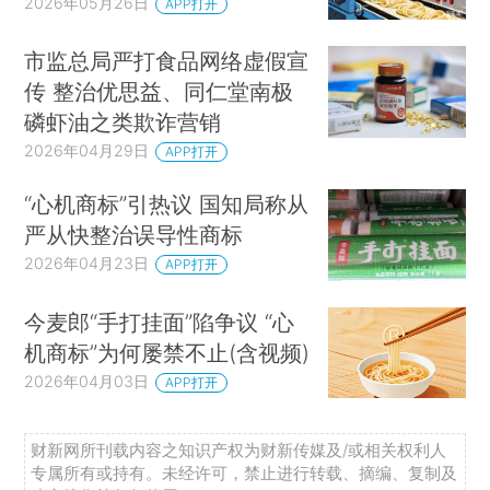
2026年05月26日
APP打开
市监总局严打食品网络虚假宣
传 整治优思益、同仁堂南极
磷虾油之类欺诈营销
2026年04月29日
APP打开
“心机商标”引热议 国知局称从
严从快整治误导性商标
2026年04月23日
APP打开
今麦郎“手打挂面”陷争议 “心
机商标”为何屡禁不止(含视频)
2026年04月03日
APP打开
财新网所刊载内容之知识产权为财新传媒及/或相关权利人
专属所有或持有。未经许可，禁止进行转载、摘编、复制及