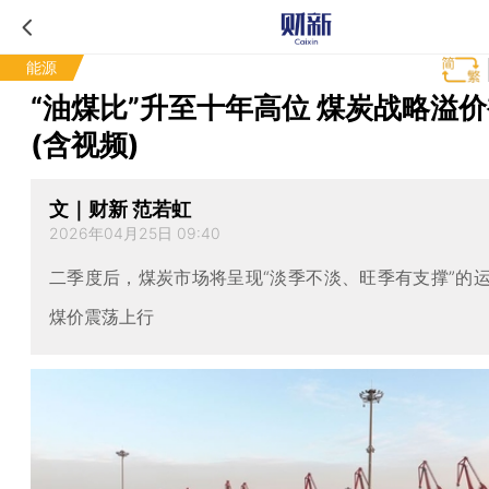
能源
“油煤比”升至十年高位 煤炭战略溢
(含视频)
文｜财新 范若虹
2026年04月25日 09:40
二季度后，煤炭市场将呈现“淡季不淡、旺季有支撑”的
煤价震荡上行