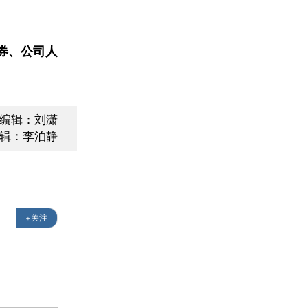
券、公司人
面编辑：刘潇
辑：李泊静
+关注