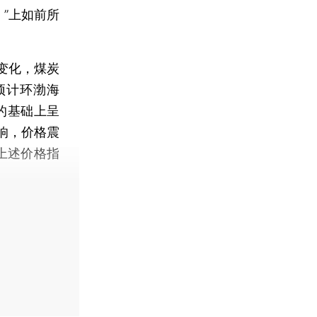
）”上如前所
变化，煤炭
预计环渤海
吨的基础上呈
响，价格震
度上述价格指