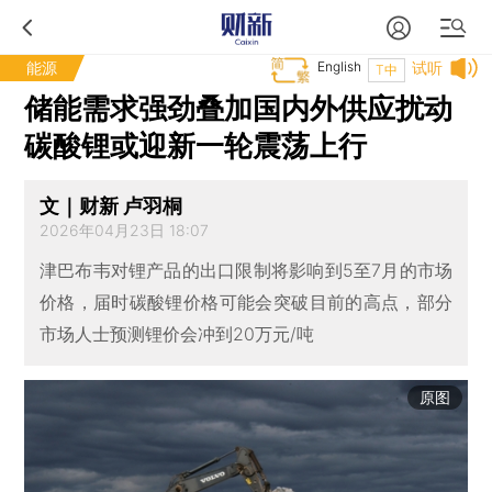
能源
English
试听
T中
储能需求强劲叠加国内外供应扰动
碳酸锂或迎新一轮震荡上行
文｜财新 卢羽桐
2026年04月23日 18:07
津巴布韦对锂产品的出口限制将影响到5至7月的市场
价格，届时碳酸锂价格可能会突破目前的高点，部分
市场人士预测锂价会冲到20万元/吨
原图