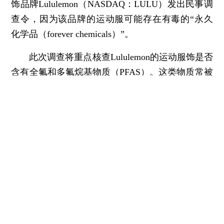
饰品牌Lululemon（NASDAQ：LULU）发出民事调
查令，因为该品牌的运动服可能存在有毒的“永久
化学品（forever chemicals）”。
此次调查将重点核查Lululemon的运动服饰是否
含有全氟和多氟烷基物质（PFAS）。这类物质常被
用于生产耐热、抗污、防油、防水的含氟聚合物涂
层，广泛应用于尼龙面料、瑜伽裤、家居用品及食
品包装等产品的生产中。但多数PFAS难以自然降
解，易造成环境累积污染，因此被称作“永久化学
品”。此外，部分PFAS已被认定为致癌物或内分泌
干扰物，一旦被人体摄入，会对健康构成危害。
页面加载中...
推荐进入
财新数据库
，可随时查阅公司股价走势、
结构人员变化等投资信息。