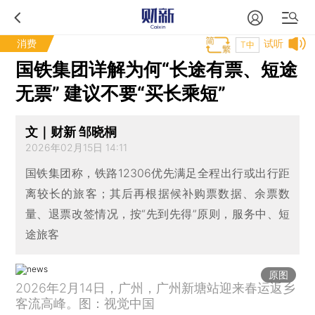
消费
试听
T中
国铁集团详解为何“长途有票、短途
无票” 建议不要“买长乘短”
文｜财新 邹晓桐
2026年02月15日 14:11
国铁集团称，铁路12306优先满足全程出行或出行距
离较长的旅客；其后再根据候补购票数据、余票数
量、退票改签情况，按“先到先得”原则，服务中、短
途旅客
原图
2026年2月14日，广州，广州新塘站迎来春运返乡
客流高峰。图：视觉中国