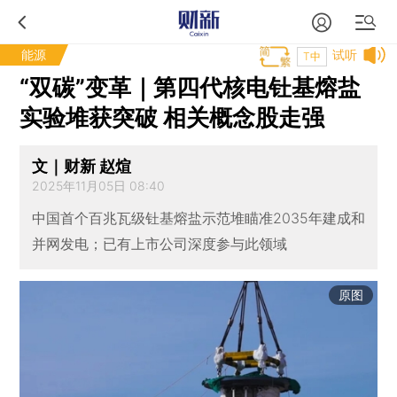
能源
试听
T中
“双碳”变革｜第四代核电钍基熔盐
实验堆获突破 相关概念股走强
文｜财新 赵煊
2025年11月05日 08:40
中国首个百兆瓦级钍基熔盐示范堆瞄准2035年建成和
并网发电；已有上市公司深度参与此领域
原图