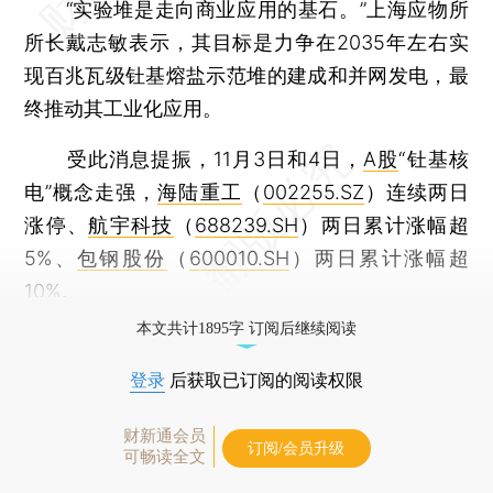
“实验堆是走向商业应用的基石。”上海应物所
所长戴志敏表示，其目标是力争在2035年左右实
现百兆瓦级钍基熔盐示范堆的建成和并网发电，最
终推动其工业化应用。
受此消息提振，11月3日和4日，
A股
“钍基核
电”概念走强，
海陆重工
（
002255.SZ
）连续两日
涨停、
航宇科技
（
688239.SH
）两日累计涨幅超
5%、
包钢股份
（
600010.SH
）两日累计涨幅超
10%。
本文共计1895字 订阅后继续阅读
登录
后获取已订阅的阅读权限
财新通会员
订阅/会员升级
可畅读全文