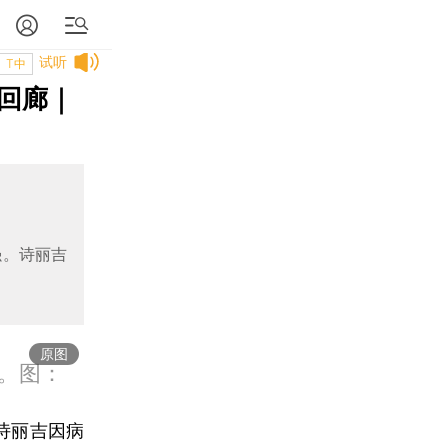
试听
T中
回廊｜
强。诗丽吉
原图
敦。图：
后诗丽吉因病