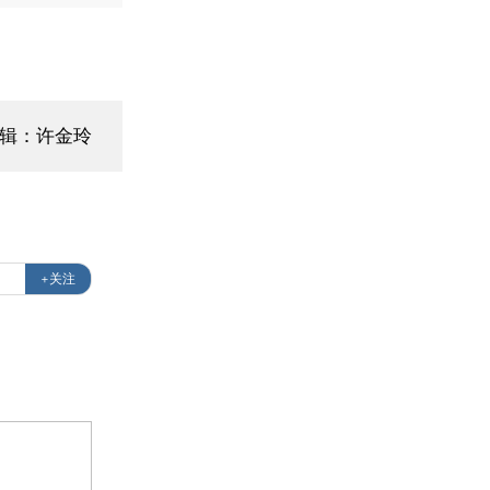
编辑：许金玲
+关注