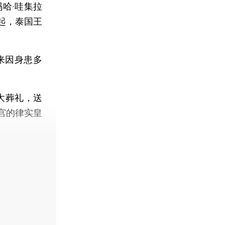
哈·哇集拉
起，泰国王
来因身患多
大葬礼，送
宫的律实皇