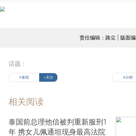
责任编辑：路尘 | 版面
话题：
#泰国
+关注
#讣闻
相关阅读
泰国前总理他信被判重新服刑1
年 携女儿佩通坦现身最高法院