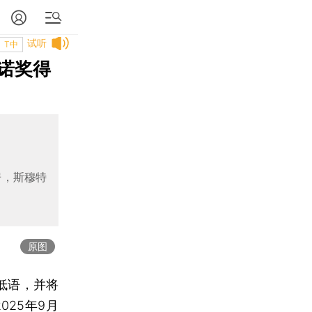
试听
T中
诺奖得
房，斯穆特
原图
低语，并将
25年9月