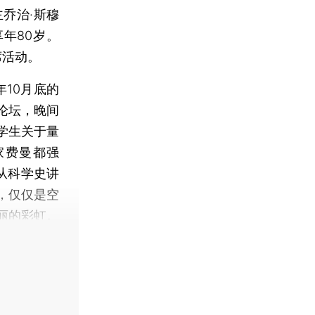
乔治·斯穆
，享年80岁。
席活动。
10月底的
论坛，晚间
学生关于量
家费曼都强
从科学史讲
，仅仅是空
丽的彩虹。