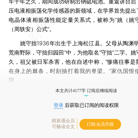
牢十年之久，期间成功研制出钠硫电池。重返讲台后
压电液相振荡化学传感器的新领域，在学界首先提出
电晶体液相振荡性能定量关系式，被称为“姚（姚
（周轶安）公式”。
姚守拙1936年出生于上海松江县。父母从陶渊明
荒南野际，守拙归园田”中，为他取名“守拙”二字。姚
久，祖父被日军杀害，他在自述中称，“惨痛往事是
在身上的棘条，时刻抽打着我的脊梁。”家仇国恨
国。
本文共计4177字 订阅后继续阅读
登录
后获取已订阅的阅读权限
财新通会员
订阅/会员升级
可畅读全文