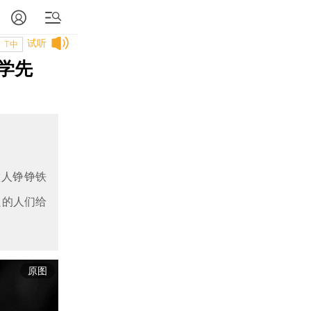
试听
T中
学先
做人铮铮铁
良的人们给
原图