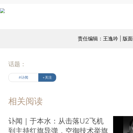
责任编辑：王逸吟 | 版
话题：
#讣闻
+关注
相关阅读
讣闻｜于本水：从击落U2飞机
到主持红旗导弹，空御技术举旗