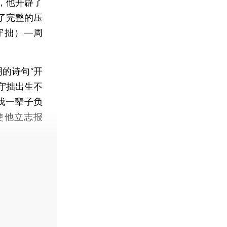
，他开辟了
了完整的压
守拙）—周
的诗句“开
守拙出生不
我一辈子负
使他立志报