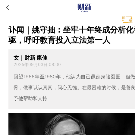
讣闻｜姚守拙：坐牢十年终成分析化
驱，呼吁教育投入立法第一人
文｜财新 康佳
2025年09月03日 08:00
回望1966年至1980年，他认为自己虽然身陷囹圄，但
骨，做事认认真真，问心无愧。在最困难的时候，是善
予他帮助和支持