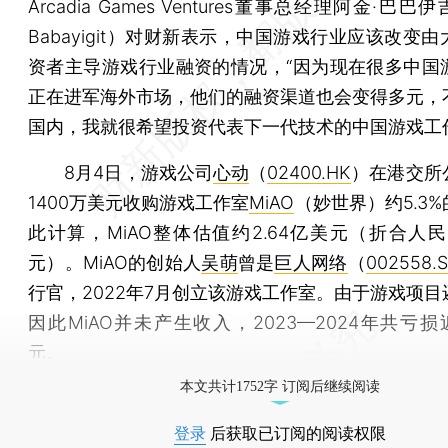
Arcadia Games Ventures董事总经理阿金·巴巴伊
Babayigit）对财新表示，中国游戏行业应该改变
资者主导游戏行业融资的情况，“因为现在很多中国
正在进军海外市场，他们的融资渠道也会变得多元，
国内，我就很希望投资代表下一代技术的中国游戏工
8月4日，游戏公司
心动
（
02400.HK
）在港交所
1400万美元收购游戏工作室
MiAO
（妙世界）约5.3
此计算，MiAO整体估值约2.64亿美元（折合人民币
元）。MiAO的创始人
吴萌
曾是
巨人网络
（
002558.
行官，2022年7月创立该游戏工作室。由于游戏项目
因此MiAO并未产生收入，2023—2024年共亏损
元。
本文共计1752字 订阅后继续阅读
登录
后获取已订阅的阅读权限