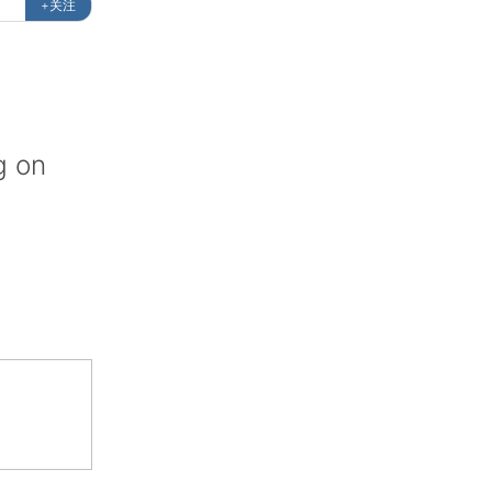
+关注
g on