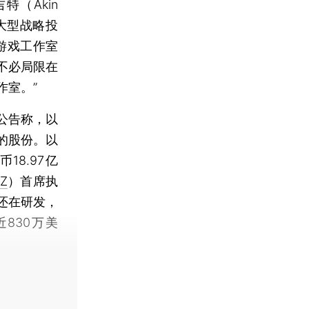
吉特（Akin
由大型战略投
游戏工作室
不必局限在
作室。”
公告称，以
%的股份。以
18.97亿
SZ
）首席执
还在研发，
近830万美