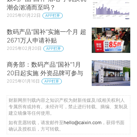
潮会汹涌而至吗？
2025年01月22日
APP打开
数码产品“国补”实施一个月 超
2671万人申请补贴
2025年02月20日
APP打开
商务部：数码产品“国补”1月
20日起实施 外资品牌可参与
2025年01月16日
APP打开
财新网所刊载内容之知识产权为财新传媒及/或相关权利人
专属所有或持有。未经许可，禁止进行转载、摘编、复制及
建立镜像等任何使用。
如有意愿转载，请发邮件至
hello@caixin.com
，获得书面
确认及授权后，方可转载。