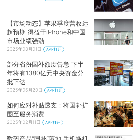
【市场动态】苹果季度营收远
超预期 得益于iPhone和中国
市场业绩强劲
2025年08月01日
APP打开
部分省份国补额度告急 下半
年将有1380亿元中央资金分
批下达
2025年06月20日
APP打开
如何应对补贴透支：将国补扩
围至服务消费
2025年02月11日
APP打开
数码产品“国补”落地 手机换机