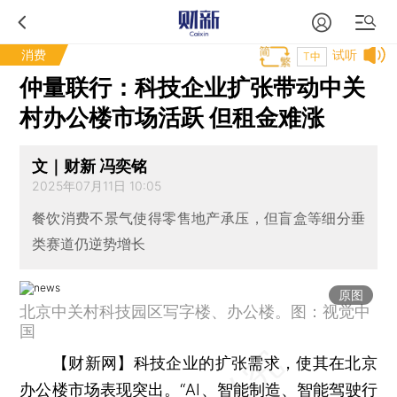
消费
试听
T中
仲量联行：科技企业扩张带动中关
村办公楼市场活跃 但租金难涨
文｜财新 冯奕铭
2025年07月11日 10:05
餐饮消费不景气使得零售地产承压，但盲盒等细分垂
类赛道仍逆势增长
原图
北京中关村科技园区写字楼、办公楼。图：视觉中
国
【财新网】
科技企业的扩张需求，使其在北京
办公楼市场表现突出。“AI、智能制造、智能驾驶行