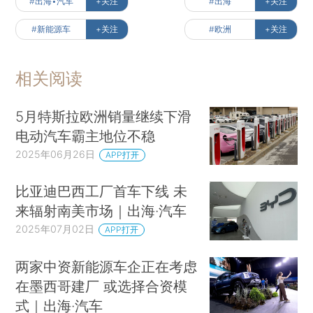
#出海•汽车
+关注
#出海
+关注
#新能源车
+关注
#欧洲
+关注
相关阅读
5月特斯拉欧洲销量继续下滑
电动汽车霸主地位不稳
2025年06月26日
APP打开
比亚迪巴西工厂首车下线 未
来辐射南美市场｜出海·汽车
2025年07月02日
APP打开
两家中资新能源车企正在考虑
在墨西哥建厂 或选择合资模
式｜出海·汽车