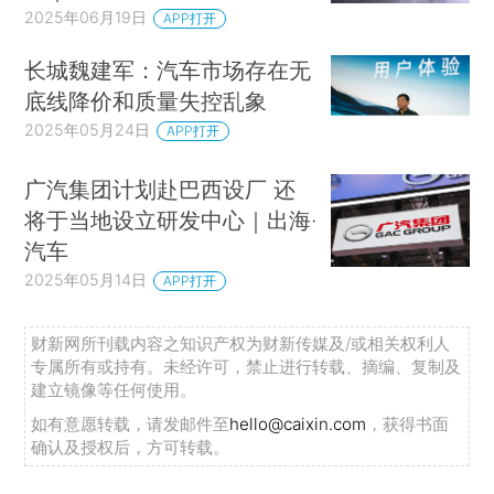
2025年06月19日
APP打开
长城魏建军：汽车市场存在无
底线降价和质量失控乱象
2025年05月24日
APP打开
广汽集团计划赴巴西设厂 还
将于当地设立研发中心｜出海·
汽车
2025年05月14日
APP打开
财新网所刊载内容之知识产权为财新传媒及/或相关权利人
专属所有或持有。未经许可，禁止进行转载、摘编、复制及
建立镜像等任何使用。
如有意愿转载，请发邮件至
hello@caixin.com
，获得书面
确认及授权后，方可转载。