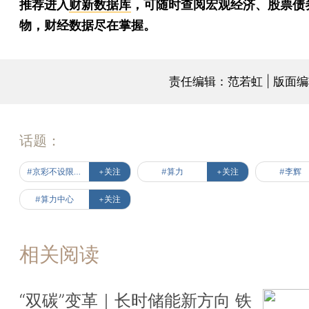
推荐进入
财新数据库
，可随时查阅宏观经济、股票债
物，财经数据尽在掌握。
责任编辑：范若虹 | 版面
话题：
#京彩不设限·经济热力站
+关注
#算力
+关注
#李辉
#算力中心
+关注
相关阅读
“双碳”变革｜长时储能新方向 铁