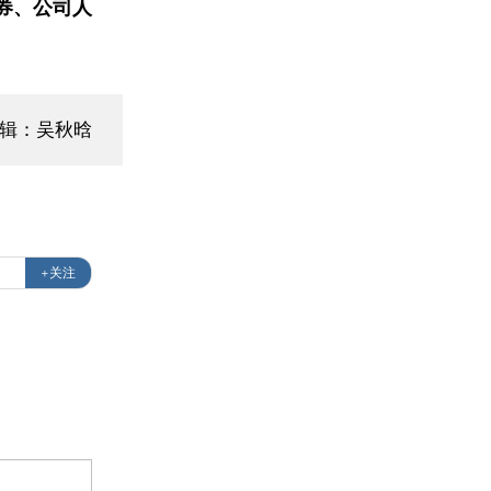
券、公司人
编辑：吴秋晗
+关注