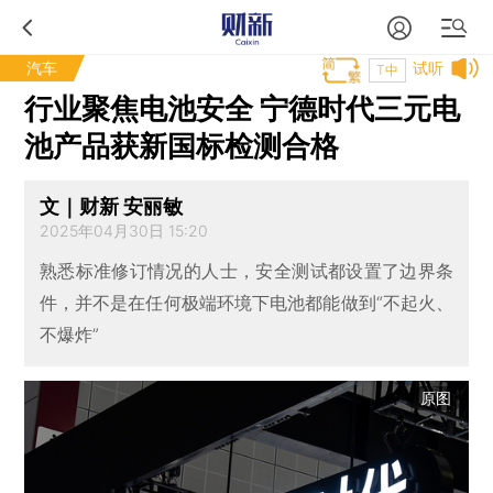
汽车
试听
T中
行业聚焦电池安全 宁德时代三元电
池产品获新国标检测合格
文｜财新 安丽敏
2025年04月30日 15:20
熟悉标准修订情况的人士，安全测试都设置了边界条
件，并不是在任何极端环境下电池都能做到“不起火、
不爆炸”
原图