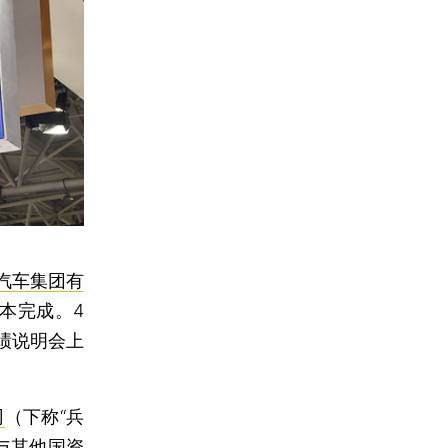
汽车集团有
本完成。4
绩说明会上
司
（下称“兵
与其他国资