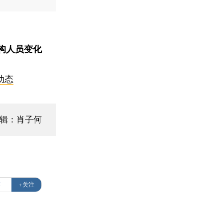
构人员变化
动态
编辑：肖子何
车
+关注