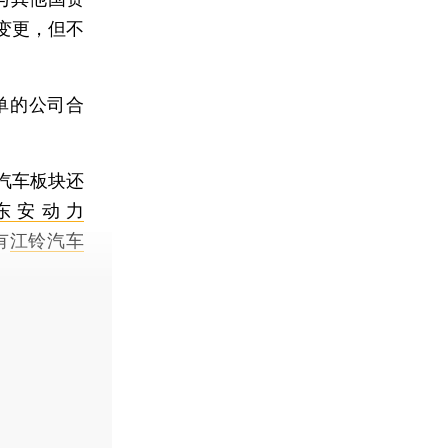
变更，但不
单的公司合
汽车板块还
东安动力
有
江铃汽车