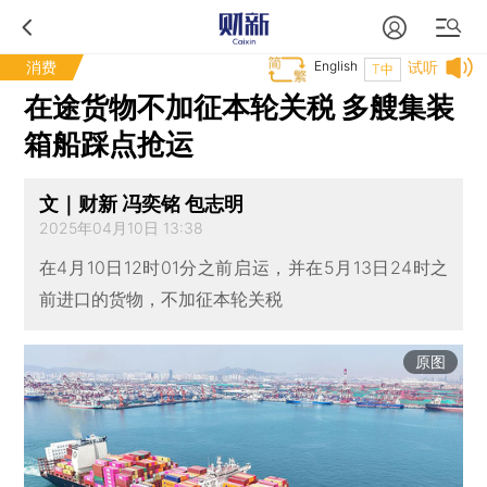
消费
English
试听
T中
在途货物不加征本轮关税 多艘集装
箱船踩点抢运
文｜财新 冯奕铭 包志明
2025年04月10日 13:38
在4月10日12时01分之前启运，并在5月13日24时之
前进口的货物，不加征本轮关税
原图