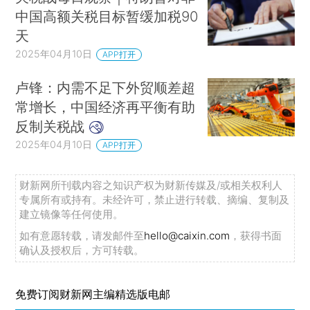
中国高额关税目标暂缓加税90
天
2025年04月10日
APP打开
卢锋：内需不足下外贸顺差超
常增长，中国经济再平衡有助
反制关税战
2025年04月10日
APP打开
财新网所刊载内容之知识产权为财新传媒及/或相关权利人
专属所有或持有。未经许可，禁止进行转载、摘编、复制及
建立镜像等任何使用。
如有意愿转载，请发邮件至
hello@caixin.com
，获得书面
确认及授权后，方可转载。
免费订阅财新网主编精选版电邮