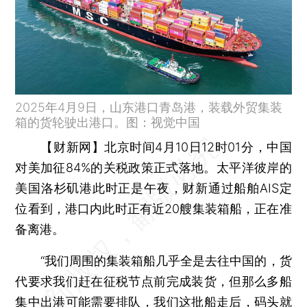
2025年4月9日，山东港口青岛港，装载外贸集装
箱的货轮驶出港口。图：视觉中国
【财新网】
北京时间4月10日12时01分，中国
对美加征84%的关税政策正式落地。太平洋彼岸的
美国洛杉矶港此时正是午夜，财新通过船舶AIS定
位看到，港口内此时正有近20艘集装箱船，正在准
备离港。
“我们周围的集装箱船几乎全是去往中国的，货
代要求我们赶在征税节点前完成装货，但那么多船
集中出港可能需要排队，我们这批船走后，码头就