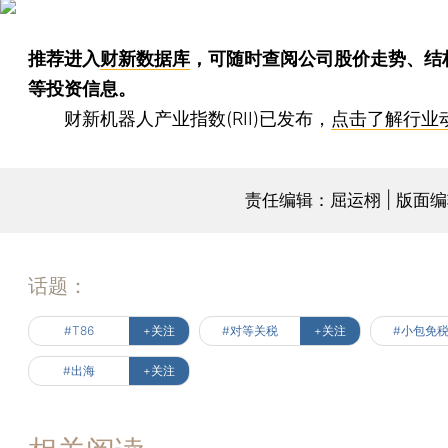
推荐进入
财新数据库
，可随时查阅公司股价走势、结
等投资信息。
财新机器人产业指数(RII)已发布，
点击了解行业
责任编辑：屈运栩 | 版面
话题：
#T86
+关注
#对等关税
+关注
#小包免
#出海
+关注