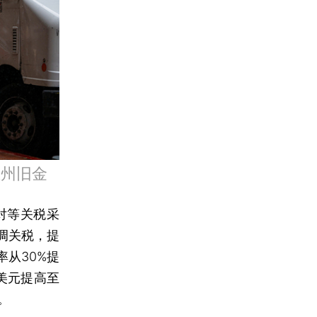
亚州旧金
对等关税采
调关税，提
从30%提
5美元提高至
。