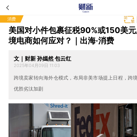
消费
美国对小件包裹征税90%或150美元/
境电商如何应对？｜出海·消费
文｜财新 孙嫣然 包云红
2025年04月09日 11:03
跨境卖家转向海外仓模式，布局非美市场提上日程，跨
优胜劣汰加剧