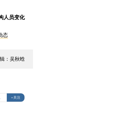
构人员变化
动态
编辑：吴秋晗
税
+关注