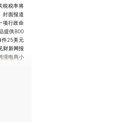
关税税率将
》封面报道
一项行政命
提供800
件25美元
详见财新网报
 跨境电商小