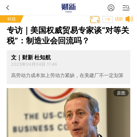
科技
试听
T中
专访｜美国权威贸易专家谈“对等关
税”：制造业会回流吗？
文｜财新 杜知航
2025年04月04日 11:46
高劳动力成本加上劳动力紧缺，在美建厂不一定划算
原图