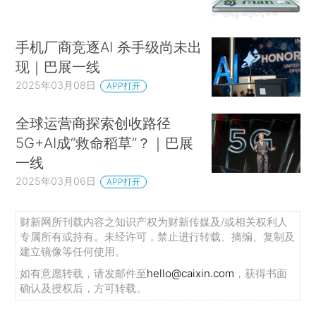
手机厂商竞逐AI 杀手级尚未出
现｜巴展一线
2025年03月08日
APP打开
全球运营商探索创收路径
5G+AI成“救命稻草”？｜巴展
一线
2025年03月06日
APP打开
财新网所刊载内容之知识产权为财新传媒及/或相关权利人
专属所有或持有。未经许可，禁止进行转载、摘编、复制及
建立镜像等任何使用。
如有意愿转载，请发邮件至
hello@caixin.com
，获得书面
确认及授权后，方可转载。