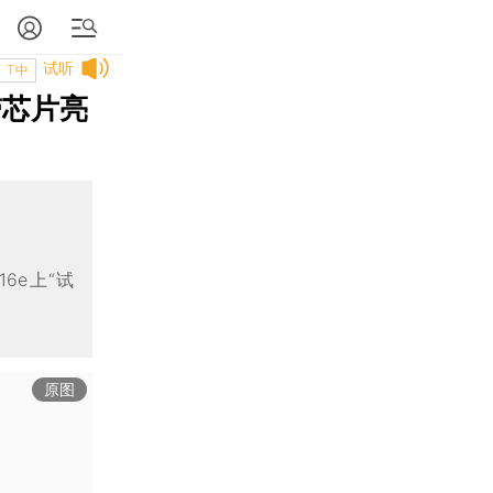
试听
T中
带芯片亮
6e上“试
原图