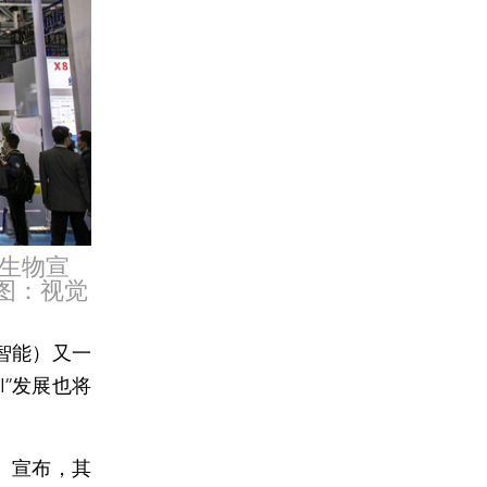
湘生物宣
。图：视觉
工智能）又一
I”发展也将
）宣布，其