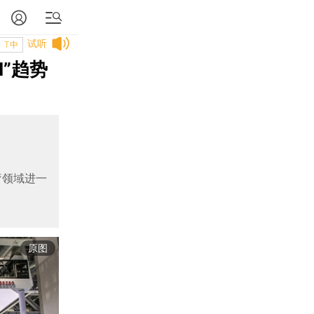
试听
T中
I”趋势
医疗领域进一
原图