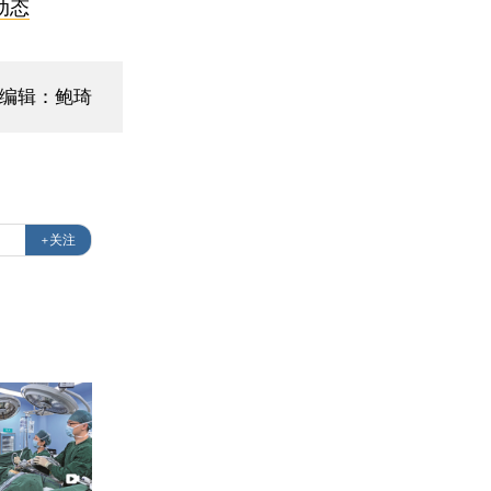
动态
面编辑：鲍琦
+关注